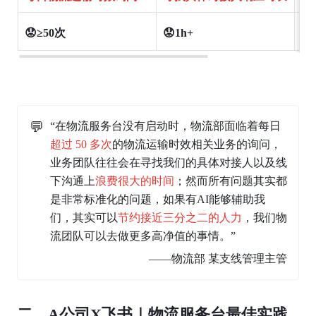
😟≥50次
😟1h+
😟
💬
“在物流服务台没有启动时，物流部面临着每日
超过 50 多次
的物流运输时效相关业务的询问，
业务团队往往会在寻找我们的具体对接人以及线
下沟通上
浪费很大的时间
；然而所有问题其实都
是非常标准化的问题，如果有AI能够辅助我
们，其实可以
节约接近三分之二的人力
，我们物
流团队可以去做更多高净值的事情。”
——物流部 某支线管理主管
二、
A公司X飞书｜物流服务台最佳实践