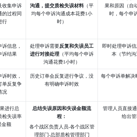
及收集申诉
沟通，提交质检失误材料
（平
果和原因（自
通的过程同
均每个申诉沟通成本花费1小
时，每个申
进行
时）
申诉信息，
处理申诉需要
反复和失误员工
即时处理申诉信
申诉结果
进行对接处理
（平均每个申诉
本（节约沟
沟通花费1小时）
申诉时效，
历史订单会反复进行争议，没
每个申诉单解决
订单反复争
有明确申诉时效
情况
果进行总
总结失误原因和失误金额流
 管理人员直接通过仪表盘了解并
质检失误率
程：
给出管
金额 
各个战区负责人员-各个战区管
理部门-总部质检管理部门