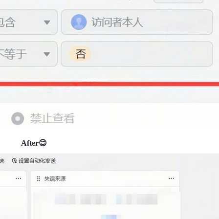
After😊