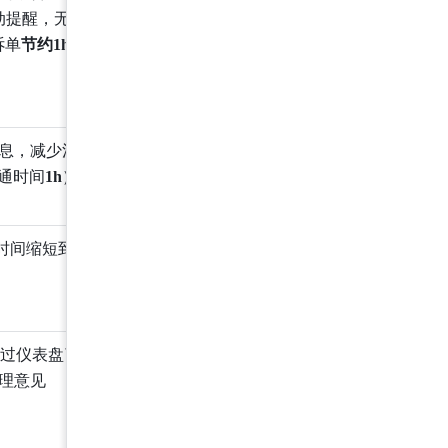
动提醒，无需费
诉单
节约1h
）
息，减少沟通成
通时间
1h
）
时间缩短到
2天
内
理意见