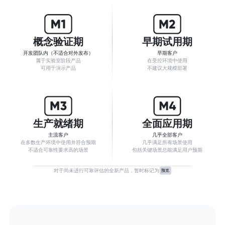
概念验证期
早期试用期
开发团队内（不适合对外发布）​
早期客户
属于实验室阶段产品

在受控环境中使用

可用于演示产品​
不建议大规模部署​​
生产就绪期
全面应用期
主流客户
几乎全部客户​
在多数生产环境中使用并符合预期

几乎满足所有场景使用

不适合可靠性要求高的场景​
包括关键场景总能满足用户预期​
对于尚未进行可靠评估的全新产品，暂时标记为
预览