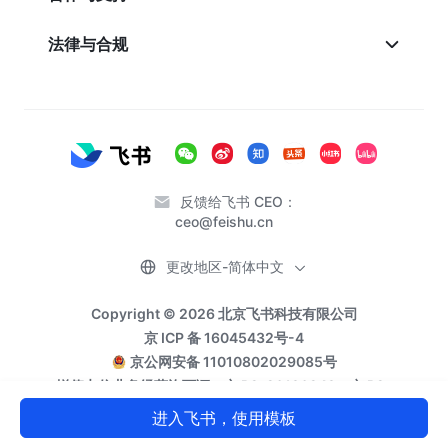
法律与合规
反馈给飞书 CEO：
ceo@feishu.cn
更改地区-简体中文
Copyright © 2026 北京飞书科技有限公司
京 ICP 备 16045432号-4
京公网安备 11010802029085号
增值电信业务经营许可证：京 B2-20190249、京 B2-
20191817
进入飞书，使用模板
营业执照