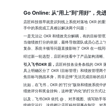
Go Online: 从“用上”到“用好”，
店匠科技很早就意识到线上系统对落地 OKR 的
手中的系统或工具难以解决两个问题：
一是无法让 OKR 和绩效充分解耦，有的目标管理
当做绩效打分的依据，最终导致团队成员心态上“
复杂、系统卡顿等问题直接影响了 OKR 在一线
经过新一轮选型，店匠科技看中了产品架构清晰、
引入飞书OKR 后，
店匠科技各业务条线的 OKR
具上明确区分了 OKR (目标管理）和绩效管理两
焦目标与挑战本身，而非忌惮“无法完成目标的后
比如，在飞书，OKR 的“打分”版块和绩效系统
绩效评分和奖金挂钩，这种更“内化”的打分方式
以及，飞书OKR 依托 @ 、对齐视图、填写助
统稳定运行，这些都让店匠科技同事在制定、对齐、