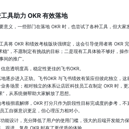
先进工具助力 OKR 有效落地
重要意义，一些部门在落地 OKR 时，也尝试了各种工具，但大家
工具将 OKR 和绩效考核版块强绑定，这会引导使用者将 OKR 
求稳”，不愿制定有挑战的目标；二是现有工具体验不够好，操作
同事间的推广。
信息透明度高，稳定性更佳的飞书OKR。
 落地逐步进入正轨。飞书OKR 与飞书绩效有策应但彼此独立，这
个业务场景；相对独立的体系让店匠科技员工在制定 OKR 时，
果”，从
系统侧帮助大家解放了思想。
中的考核彻底解绑，OKR 打分只作为阶段性目标完成度的参考，不
让员工自驱意识更足，但心理压力相对小。
手等功能设计，充分降低了用户的使用门槛，强大的后端开发能力
跟进、复盘 OKR 时有了更优质的体验。