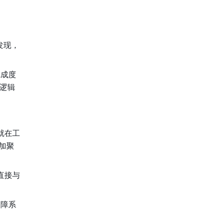
发现，
完成度
逻辑
就在工
更加聚
直接与
保障系