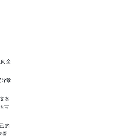
走向全
就导致
统文案
语言
己的
看 