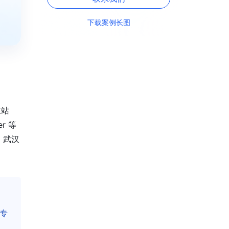
下载案例长图
立站
r 等
、武汉
更专