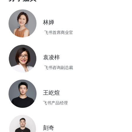
林婵
 飞书首席商业官
袁凌梓
 飞书咨询副总裁
王屹煊
飞书产品经理
刻奇