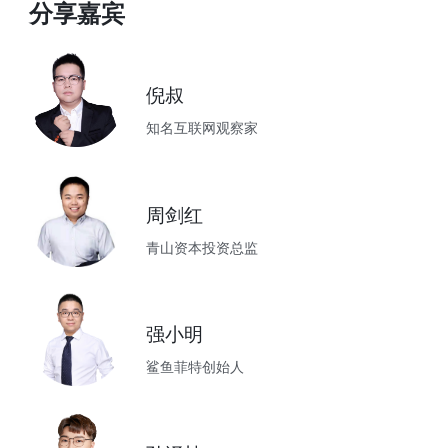
分享嘉宾
倪叔
知名互联网观察家
周剑红
青山资本投资总监
强小明
鲨鱼菲特创始人