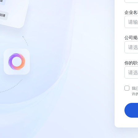
企业名
公司规
请选
你的职
请选
我
许