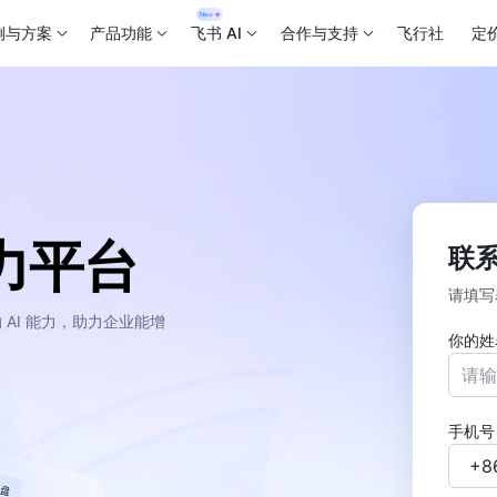
例与方案
产品功能
飞书 AI
合作与支持
飞行社
定
力平台
联
请填写
AI 能力，助力企业能增
你的姓
手机号