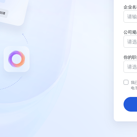
企业名
公司规
请选
你的职
请选
我
电