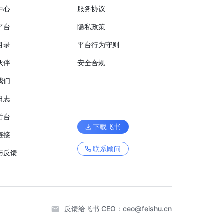
中心
服务协议
平台
隐私政策
目录
平台行为守则
伙伴
安全合规
我们
日志
后台
下载飞书
链接
联系顾问
与反馈
反馈给飞书 CEO：
ceo@feishu.cn