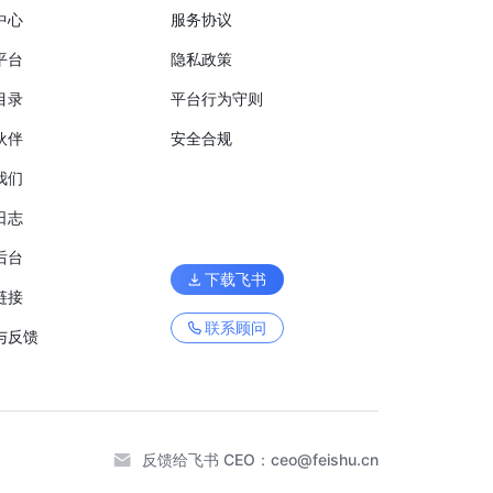
中心
服务协议
平台
隐私政策
目录
平台行为守则
伙伴
安全合规
我们
日志
后台
下载飞书
链接
联系顾问
与反馈
反馈给飞书 CEO：
ceo@feishu.cn