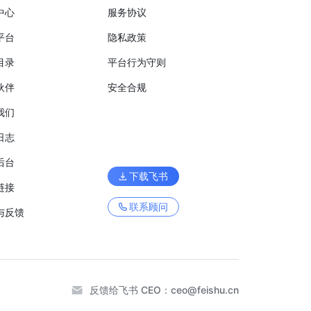
中心
服务协议
平台
隐私政策
目录
平台行为守则
伙伴
安全合规
我们
日志
后台
下载飞书
链接
联系顾问
与反馈
反馈给飞书 CEO：
ceo@feishu.cn