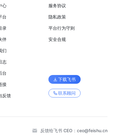
中心
服务协议
平台
隐私政策
目录
平台行为守则
伙伴
安全合规
我们
日志
后台
下载飞书
链接
联系顾问
与反馈
反馈给飞书 CEO：
ceo@feishu.cn