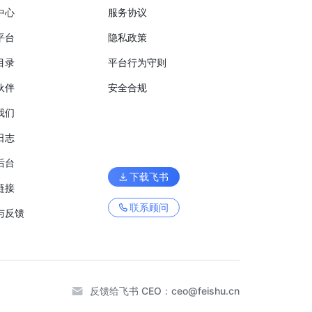
中心
服务协议
平台
隐私政策
目录
平台行为守则
伙伴
安全合规
我们
日志
后台
下载飞书
链接
联系顾问
与反馈
反馈给飞书 CEO：
ceo@feishu.cn