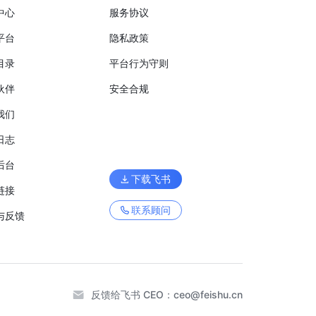
中心
服务协议
平台
隐私政策
目录
平台行为守则
伙伴
安全合规
我们
日志
后台
下载飞书
链接
联系顾问
与反馈
反馈给飞书 CEO：
ceo@feishu.cn