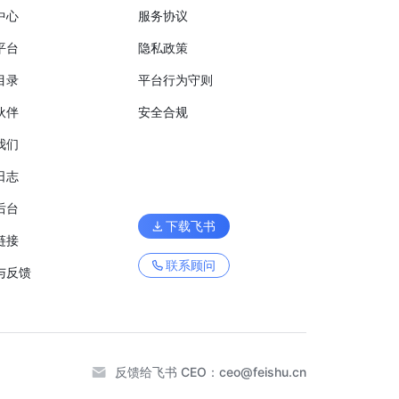
中心
服务协议
平台
隐私政策
目录
平台行为守则
伙伴
安全合规
我们
日志
后台
下载飞书
链接
联系顾问
与反馈
反馈给飞书 CEO：
ceo@feishu.cn