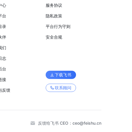
中心
服务协议
平台
隐私政策
目录
平台行为守则
伙伴
安全合规
我们
日志
后台
下载飞书
链接
联系顾问
与反馈
反馈给飞书 CEO：
ceo@feishu.cn