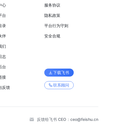
中心
服务协议
平台
隐私政策
目录
平台行为守则
伙伴
安全合规
我们
日志
后台
下载飞书
链接
联系顾问
与反馈
反馈给飞书 CEO：
ceo@feishu.cn