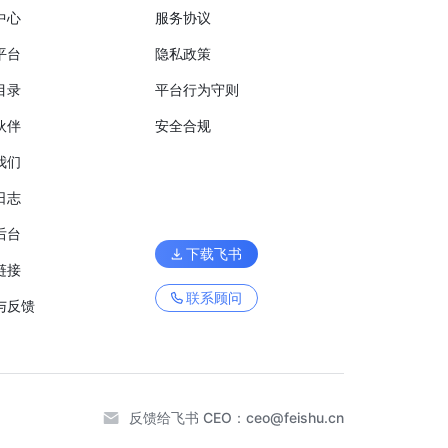
中心
服务协议
平台
隐私政策
目录
平台行为守则
伙伴
安全合规
我们
日志
后台
下载飞书
链接
联系顾问
与反馈
反馈给飞书 CEO：
ceo@feishu.cn