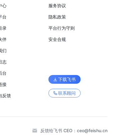
中心
服务协议
平台
隐私政策
目录
平台行为守则
伙伴
安全合规
我们
日志
后台
下载飞书
链接
联系顾问
与反馈
反馈给飞书 CEO：
ceo@feishu.cn