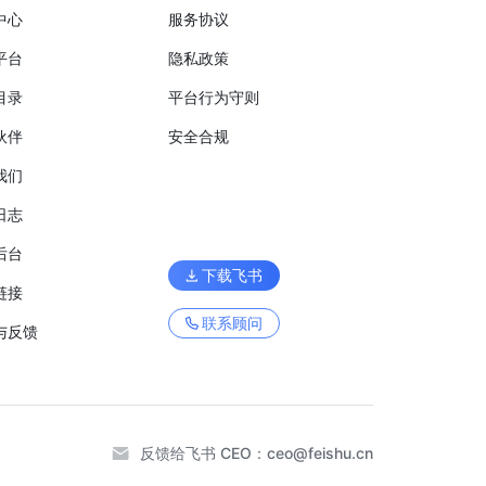
中心
服务协议
平台
隐私政策
目录
平台行为守则
伙伴
安全合规
我们
日志
后台
下载飞书
链接
联系顾问
与反馈
反馈给飞书 CEO：
ceo@feishu.cn