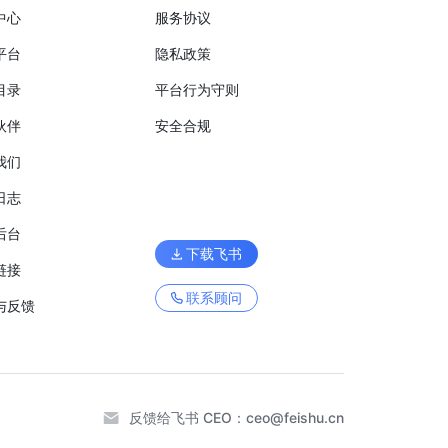
中心
服务协议
平台
隐私政策
目录
平台行为守则
伙伴
安全合规
我们
日志
后台
下载飞书
链接
联系顾问
与反馈
反馈给飞书 CEO：
ceo@feishu.cn