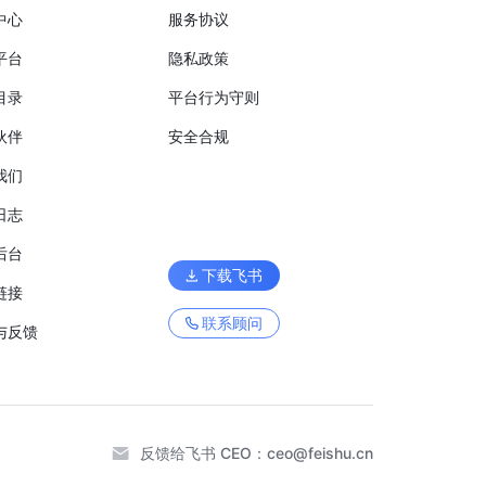
中心
服务协议
平台
隐私政策
目录
平台行为守则
伙伴
安全合规
我们
日志
后台
下载飞书
链接
联系顾问
与反馈
反馈给飞书 CEO：
ceo@feishu.cn