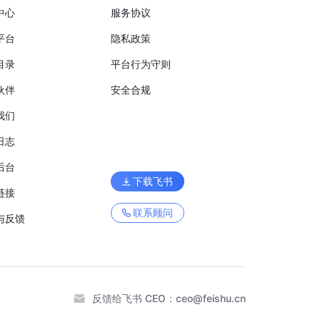
中心
服务协议
平台
隐私政策
目录
平台行为守则
伙伴
安全合规
我们
日志
后台
下载飞书
链接
联系顾问
与反馈
反馈给飞书 CEO：
ceo@feishu.cn