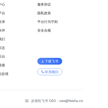
中心
服务协议
平台
隐私政策
目录
平台行为守则
伙伴
安全合规
我们
日志
后台
下载飞书
链接
联系顾问
与反馈
反馈给飞书 CEO：
ceo@feishu.cn