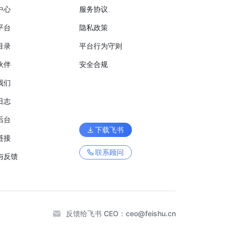
中心
服务协议
平台
隐私政策
目录
平台行为守则
伙伴
安全合规
我们
日志
后台
下载飞书
链接
联系顾问
与反馈
反馈给飞书 CEO：
ceo@feishu.cn