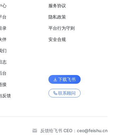
中心
服务协议
平台
隐私政策
目录
平台行为守则
伙伴
安全合规
我们
日志
后台
下载飞书
链接
联系顾问
与反馈
反馈给飞书 CEO：
ceo@feishu.cn