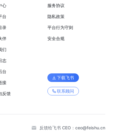
中心
服务协议
平台
隐私政策
目录
平台行为守则
伙伴
安全合规
我们
日志
后台
下载飞书
链接
联系顾问
与反馈
反馈给飞书 CEO：
ceo@feishu.cn