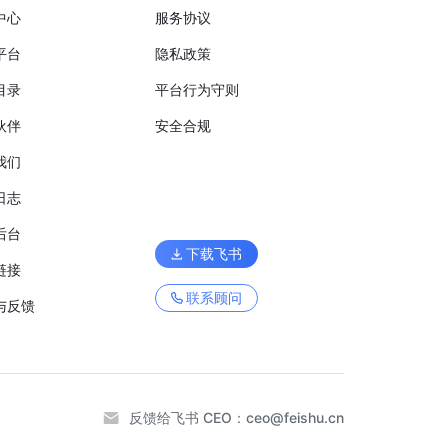
中心
服务协议
平台
隐私政策
目录
平台行为守则
伙伴
安全合规
我们
日志
后台
下载飞书
链接
联系顾问
与反馈
反馈给飞书 CEO：
ceo@feishu.cn