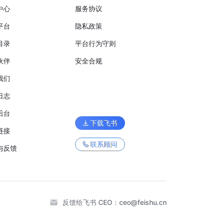
中心
服务协议
平台
隐私政策
目录
平台行为守则
伙伴
安全合规
我们
日志
后台
下载飞书
链接
联系顾问
与反馈
反馈给飞书 CEO：
ceo@feishu.cn