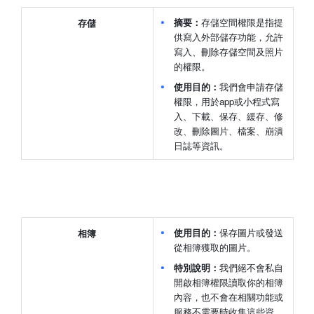
摘要：
存儲空間權限是指提
存儲
供寫入外部儲存功能，允許
寫入、刪除存儲空間及照片
的權限。
使用目的：
我們會申請存儲
權限，用於app或小程式寫
入、下載、保存、緩存、修
改、刪除圖片、檔案、崩潰
日誌等資訊。
使用目的：
保存圖片或發送
相簿
從相簿獲取的圖片。
特別說明：
我們絕不會私自
開啟相簿權限讀取你的相簿
內容，也不會在相關功能或
服務不需要時收集這些資