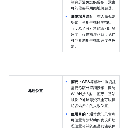
制息屏避免誤觸螢幕，飛書
可能需要調用距離傳感器。
圖像場景適配：
在人臉識別
場景、使用手機橫屏拍照
時，為了分別幫你識別距離
角度、設備橫屏狀態，我們
可能會調用手機加速度傳感
器。
摘要：
GPS等精確位置資訊
需要你額外單獨授權，同時
地理位置
WLAN接入點、藍牙、基站
以及IP地址等資訊也可以描
述設備所在的大致位置。
使用目的：
通常我們只會利
用位置資訊幫助你實現與地
理位置相關的產品功能或保