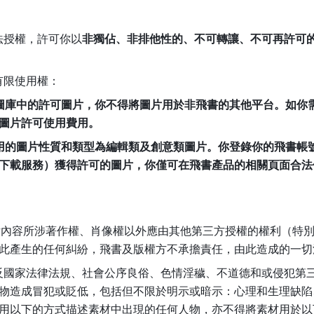
合法授權，許可你以
非獨佔、非排他性的、不可轉讓、不可再許可
的有限使用權：
圖庫中的許可圖片，你不得將圖片用於非飛書的其他平台。如你
圖片許可使用費用。
用的圖片性質和類型為編輯類及創意類圖片。你登錄你的飛書帳
下載服務）獲得許可的圖片，你僅可在飛書產品的相關頁面合法
括圖片內容所涉著作權、肖像權以外應由其他第三方授權的權利（特
此產生的任何糾紛，飛書及版權方不承擔責任，由此造成的一切
何違反國家法律法規、社會公序良俗、色情淫穢、不道德和或侵犯
物造成冒犯或貶低，包括但不限於明示或暗示：心理和生理缺陷
用以下的方式描述素材中出現的任何人物，亦不得將素材用於以