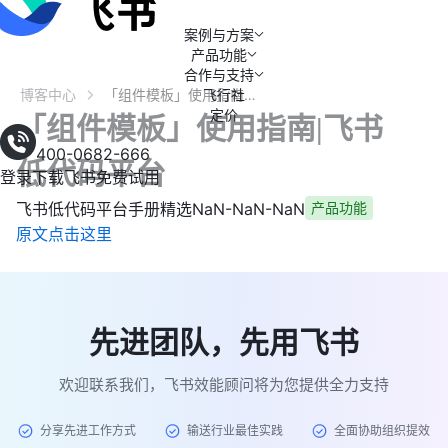
案例与方案
产品功能
合作与支持
博客中心
飞行社
「组件模板」使用指南|飞书低代码平台
定价
「组件模板」使用指南|飞书
400-0682-666
低代码平台
登录
下载飞书
免费试用
飞书低代码平台手册精选
NaN-NaN-NaN
产品功能
原文点击这里
先进团队，先用飞书
欢迎联系我们，飞书效能顾问将为您提供全力支持
分享先进工作方式
输送行业最佳实践
全面协助组织提效