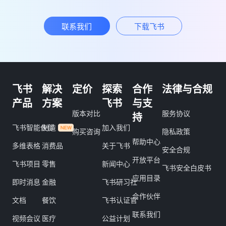
联系我们
下载飞书
飞书
解决
定价
探索
合作
法律与合规
产品
方案
飞书
与支
版本对比
服务协议
持
飞书智能伙伴
制造
加入我们
购买咨询
隐私政策
帮助中心
多维表格
消费品
关于飞书
安全合规
开放平台
飞书项目
零售
新闻中心
飞书安全白皮书
应用目录
即时消息
金融
飞书研习社
合作伙伴
文档
餐饮
飞书认证官
联系我们
视频会议
医疗
公益计划