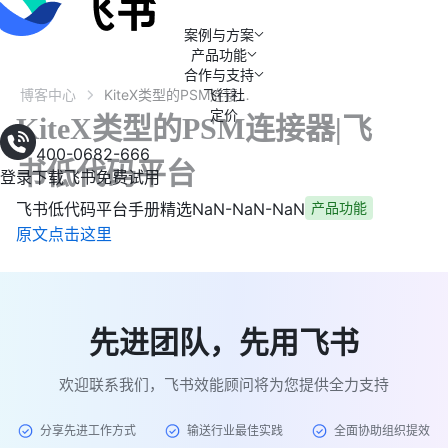
案例与方案
产品功能
合作与支持
博客中心
飞行社
KiteX类型的PSM连接器|飞书低代码平台
定价
KiteX类型的PSM连接器|飞
400-0682-666
书低代码平台
登录
下载飞书
免费试用
飞书低代码平台手册精选
NaN-NaN-NaN
产品功能
原文点击这里
先进团队，先用飞书
欢迎联系我们，飞书效能顾问将为您提供全力支持
分享先进工作方式
输送行业最佳实践
全面协助组织提效