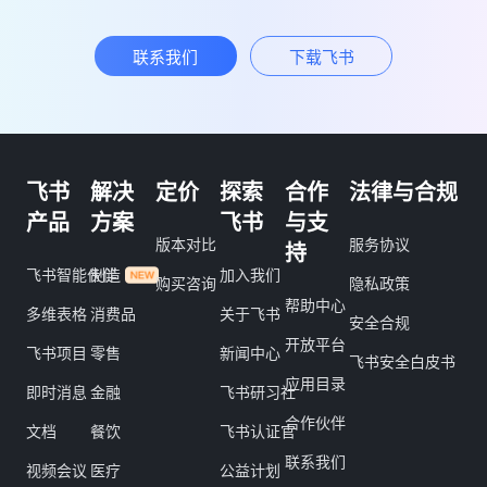
联系我们
下载飞书
飞书
解决
定价
探索
合作
法律与合规
产品
方案
飞书
与支
版本对比
服务协议
持
飞书智能伙伴
制造
加入我们
购买咨询
隐私政策
帮助中心
多维表格
消费品
关于飞书
安全合规
开放平台
飞书项目
零售
新闻中心
飞书安全白皮书
应用目录
即时消息
金融
飞书研习社
合作伙伴
文档
餐饮
飞书认证官
联系我们
视频会议
医疗
公益计划