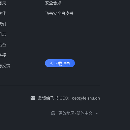
目录
安全合规
伙伴
飞书安全白皮书
我们
日志
后台
链接
下载飞书
与反馈
反馈给飞书 CEO：
ceo@feishu.cn
更改地区-简体中文