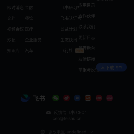
应用目录
即时消息
金融
飞书研习社
合作伙伴
文档
餐饮
飞书认证官
联系我们
视频会议
医疗
公益计划
更新日志
妙记
企业服务
生态快讯
管理后台
知识库
汽车
飞行社
友情链接
下载飞书
举报与反馈
反馈给飞书 CEO：
ceo@feishu.cn
更改地区-undefined