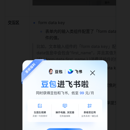
form data key
交互区
表单内的输入类组件配置了「form data ke
件的值。
比如，文本输入组件的「form data key」配置为"fir
data信息中会包含"first_name"，并且其值为
过{ { form.data.first_name } }消费该组件的值
同一个表单内有多个相同「form data key
事件
支持3种事件：「值改变时」、「聚焦时」、「
校验
校验时机：聚焦时、值改变时、表单提交时（
校验内容：
必填
最大长度