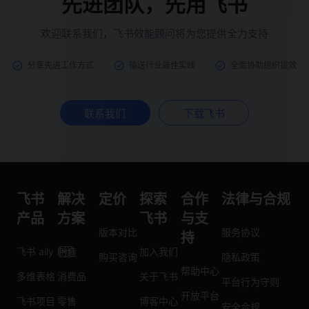
先进团队，先用飞书
欢迎联系我们，飞书效能顾问将为您提供全力支持
分享先进工作方式
输送行业最佳实践
全面协助组织提效
联系我们
下载飞书
飞书
解决
定价
探索
合作
法律与合规
产品
方案
飞书
与支
版本对比
服务协议
持
飞书 aily
制造
加入我们
购买咨询
隐私政策
帮助中心
多维表格
消费品
关于飞书
平台行为守则
开放平台
飞书项目
零售
博客中心
安全合规