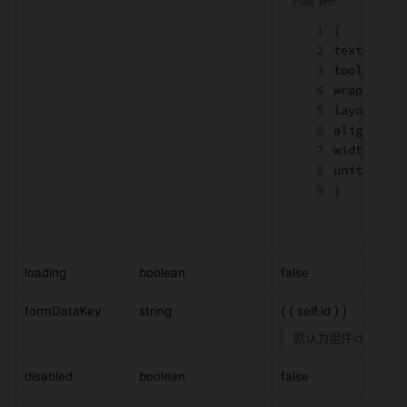
{
textConte
tooltipTex
wrapping:f
layout:"to
align:"lef
width:4,
unit:"col"
}
loading
boolean
false
formDataKey
string
{ { self.id } }
默认为组件id
disabled
boolean
false