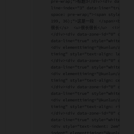
pre-wrap;">标题3</div><div data-zon
line-index="3" data-line="true" st
space: pre-wrap;"><span style="col
199, 36);">这是一段  </span><b>很长
很长</s>  <u>很长很长</u>  <i>很长很
</div><div data-zone-id="0" data-l
data-line="true" style="white-spac
<div elementtiming="@kunlun/app-ma
timing" style="text-align: left;"
</div><div data-zone-id="0" data-l
data-line="true" style="white-spac
<div elementtiming="@kunlun/app-ma
timing" style="text-align: cente
</div><div data-zone-id="0" data-l
data-line="true" style="white-spac
<div elementtiming="@kunlun/app-ma
timing" style="text-align: right;
</div><div data-zone-id="0" data-l
data-line="true" style="white-spac
<div style="text-indent: 2em" clas
indent" elementtiming="@kunlun/app