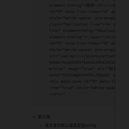
element-timing">缩进</div></div><di
id="0" data-line-index="8" data-li
style="white-space: pre-wrap;"><sp
class="horizontal-line"><hr class=
line" elementtiming="@kunlun/app-m
element-timing"></span></div><div 
id="0" data-line-index="9" data-li
style="white-space: pre-wrap;"><im
src="/ae/api/v1/assets/attachment/
token=bce5b305f6a64226ba26522cf84d
w=true" image="true" alt="梨子 (1).
uuid="F0lKsNgVU4P35LZDQoG0" width=
<div data-zone-id="0" data-line-in
line="true" style="white-space: pr
</div>"
默认值
富文本的默认值类型是string