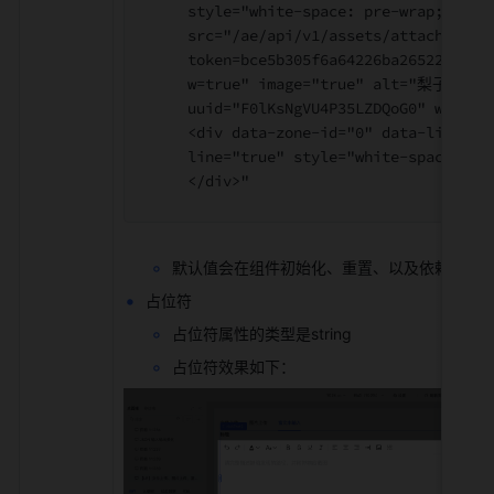
style="white-space: pre-wrap;"><im
src="/ae/api/v1/assets/attachment/
token=bce5b305f6a64226ba26522cf84d
w=true" image="true" alt="梨子 (1).
uuid="F0lKsNgVU4P35LZDQoG0" width=
<div data-zone-id="0" data-line-in
line="true" style="white-space: pr
</div>"
默认值会在组件初始化、重置、以及依赖的变
占位符
占位符属性的类型是string
占位符效果如下：