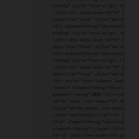
timing" style="text-align: left;"
</div><div data-zone-id="0" data-l
data-line="true" style="white-spac
<div elementtiming="@kunlun/app-ma
timing" style="text-align: cente
</div><div data-zone-id="0" data-l
data-line="true" style="white-spac
<div elementtiming="@kunlun/app-ma
timing" style="text-align: right;
</div><div data-zone-id="0" data-l
data-line="true" style="white-spac
<div style="text-indent: 2em" clas
indent" elementtiming="@kunlun/app
element-timing">缩进</div></div><di
id="0" data-line-index="8" data-li
style="white-space: pre-wrap;"><sp
class="horizontal-line"><hr class=
line" elementtiming="@kunlun/app-m
element-timing"></span></div><div 
id="0" data-line-index="9" data-li