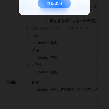
可以自定义富文本字符限制，不得超过300
自定义校验规则
可以通过js表达自定义校验规则
示例：{ {self.value === 'test' ? 'error': ''} }
只读
boolean类型
禁用
boolean类型
加载中
boolean类型
隐藏
外观区
boolean类型，控制输入组件是否在页面上隐藏