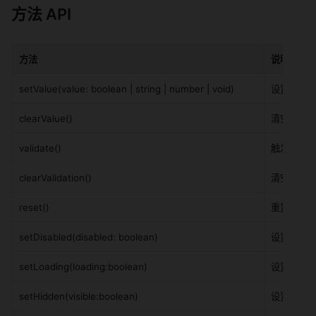
方法 API
方法
说明
setValue(value: boolean | string | number | void)
设置组件
clearValue()
清空组件
validate()
触发校验
clearValidation()
清空校验
reset()
重置组件
setDisabled(disabled: boolean)
设置是否
setLoading(loading:boolean)
设置是否
setHidden(visible:boolean)
设置是否