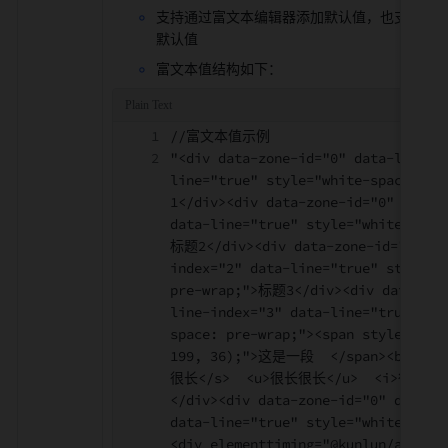
支持通过富文本编辑器添加默认值，也支持切换
默认值
富文本值结构如下：
//富文本值示例
"<div data-zone-id="0" data-line-i
line="true" style="white-space: p
1</div><div data-zone-id="0" data-
data-line="true" style="white-spac
标题2</div><div data-zone-id="0" da
index="2" data-line="true" style="
pre-wrap;">标题3</div><div data-zon
line-index="3" data-line="true" st
space: pre-wrap;"><span style="col
199, 36);">这是一段  </span><b>很长
很长</s>  <u>很长很长</u>  <i>很长很
</div><div data-zone-id="0" data-l
data-line="true" style="white-spac
<div elementtiming="@kunlun/app-ma