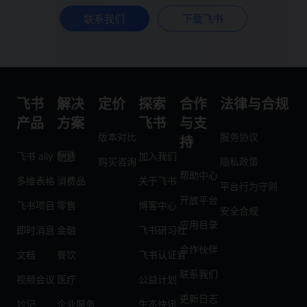
联系我们
下载飞书
飞书
解决
定价
探索
合作
法律与合规
产品
方案
飞书
与支
版本对比
服务协议
持
飞书 aily
制造
加入我们
购买咨询
隐私政策
帮助中心
多维表格
消费品
关于飞书
平台行为守则
开放平台
飞书项目
零售
博客中心
安全合规
应用目录
即时消息
金融
飞书研习社
合作伙伴
文档
餐饮
飞书认证官
联系我们
视频会议
医疗
公益计划
更新日志
妙记
企业服务
生态快讯