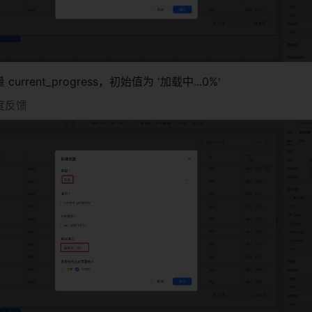
urrent_progress，初始值为 '加载中...0%'
度反馈