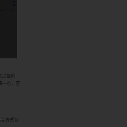
点加载时
细一点，区
轮询等方式获