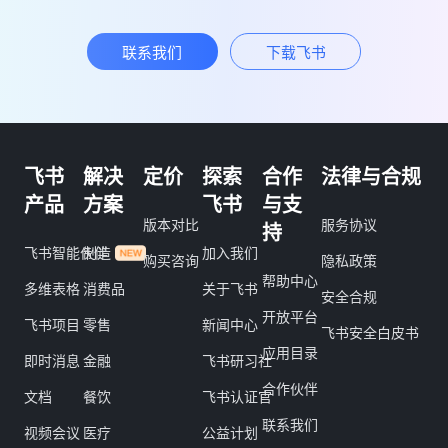
联系我们
下载飞书
飞书
解决
定价
探索
合作
法律与合规
产品
方案
飞书
与支
版本对比
服务协议
持
飞书智能伙伴
制造
加入我们
购买咨询
隐私政策
帮助中心
多维表格
消费品
关于飞书
安全合规
开放平台
飞书项目
零售
新闻中心
飞书安全白皮书
应用目录
即时消息
金融
飞书研习社
合作伙伴
文档
餐饮
飞书认证官
联系我们
视频会议
医疗
公益计划