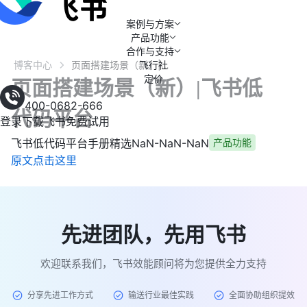
案例与方案
产品功能
合作与支持
博客中心
飞行社
页面搭建场景（新）|飞书低代码平台
定价
页面搭建场景（新）|飞书低
400-0682-666
代码平台
登录
下载飞书
免费试用
飞书低代码平台手册精选
NaN-NaN-NaN
产品功能
原文点击这里
先进团队，先用飞书
欢迎联系我们，飞书效能顾问将为您提供全力支持
分享先进工作方式
输送行业最佳实践
全面协助组织提效