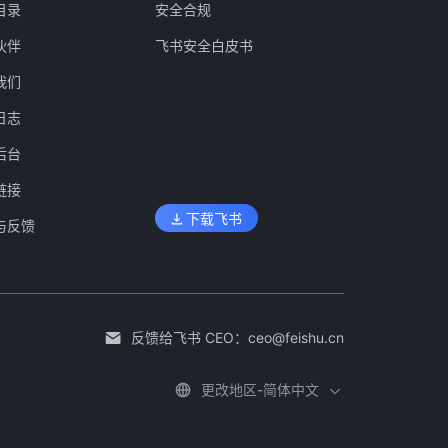
目录
安全合规
伙伴
飞书安全白皮书
我们
日志
后台
链接
下载飞书
与反馈
反馈给飞书 CEO：
ceo@feishu.cn
更改地区-简体中文