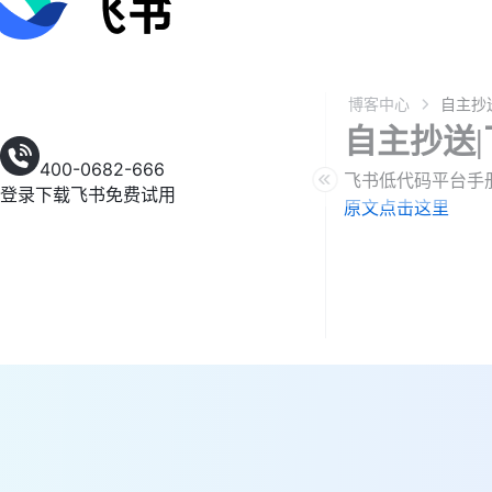
博客中心
自主抄送
400-0682-666
飞书低代码平台手
登录
下载飞书
免费试用
原文点击这里