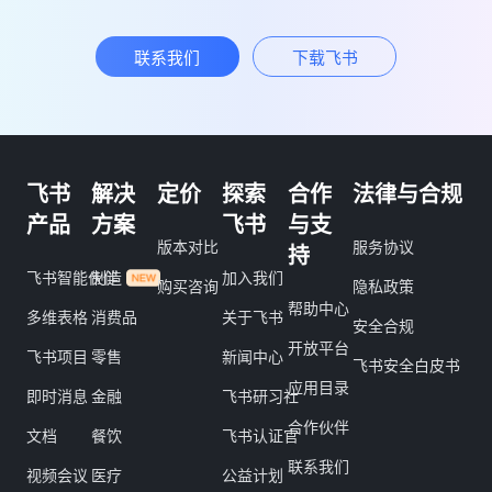
联系我们
下载飞书
飞书
解决
定价
探索
合作
法律与合规
产品
方案
飞书
与支
版本对比
服务协议
持
飞书智能伙伴
制造
加入我们
购买咨询
隐私政策
帮助中心
多维表格
消费品
关于飞书
安全合规
开放平台
飞书项目
零售
新闻中心
飞书安全白皮书
应用目录
即时消息
金融
飞书研习社
合作伙伴
文档
餐饮
飞书认证官
联系我们
视频会议
医疗
公益计划