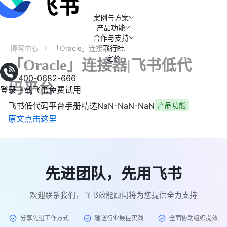
案例与方案
产品功能
合作与支持
博客中心
飞行社
「Oracle」连接器|飞书低代码平台
定价
「Oracle」连接器|飞书低代
400-0682-666
码平台
登录
下载飞书
免费试用
飞书低代码平台手册精选
NaN-NaN-NaN
产品功能
原文点击这里
先进团队，先用飞书
欢迎联系我们，飞书效能顾问将为您提供全力支持
分享先进工作方式
输送行业最佳实践
全面协助组织提效