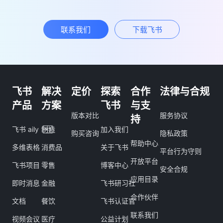
联系我们
下载飞书
飞书
解决
定价
探索
合作
法律与合规
产品
方案
飞书
与支
版本对比
服务协议
持
飞书 aily
制造
加入我们
购买咨询
隐私政策
帮助中心
多维表格
消费品
关于飞书
平台行为守则
开放平台
飞书项目
零售
博客中心
安全合规
应用目录
即时消息
金融
飞书研习社
合作伙伴
文档
餐饮
飞书认证官
联系我们
视频会议
医疗
公益计划