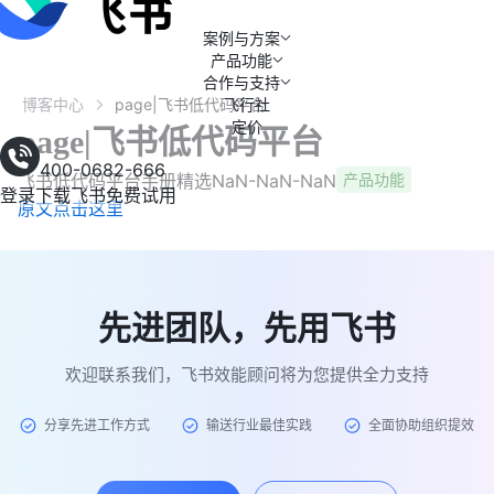
案例与方案
产品功能
合作与支持
博客中心
page|飞书低代码平台
飞行社
定价
page|飞书低代码平台
400-0682-666
飞书低代码平台手册精选
NaN-NaN-NaN
产品功能
登录
下载飞书
免费试用
原文点击这里
先进团队，先用飞书
欢迎联系我们，飞书效能顾问将为您提供全力支持
分享先进工作方式
输送行业最佳实践
全面协助组织提效