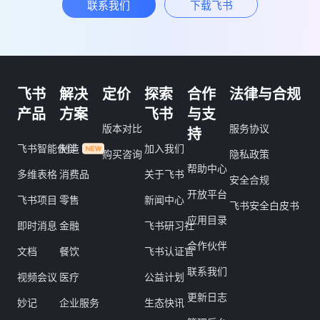
联系我们
下载飞书
飞书
解决
定价
探索
合作
法律与合规
产品
方案
飞书
与支
版本对比
服务协议
持
飞书智能伙伴
制造
加入我们
购买咨询
隐私政策
帮助中心
多维表格
消费品
关于飞书
安全合规
开放平台
飞书项目
零售
新闻中心
飞书安全白皮书
应用目录
即时消息
金融
飞书研习社
合作伙伴
文档
餐饮
飞书认证官
联系我们
视频会议
医疗
公益计划
更新日志
妙记
企业服务
生态快讯