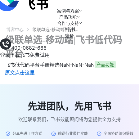
案例与方案
产品功能
合作与支持
博客中心
飞行社
级联单选-移动端|飞书低代码平台
定价
级联单选-移动端|飞书低代码
400-0682-666
平台
登录
下载飞书
免费试用
飞书低代码平台手册精选
NaN-NaN-NaN
产品功能
原文点击这里
先进团队，先用飞书
欢迎联系我们，飞书效能顾问将为您提供全力支持
分享先进工作方式
输送行业最佳实践
全面协助组织提效