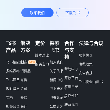
联系我们
下载飞书
飞书
解决
定价
探索
合作
法律与合规
产品
方案
飞书
与支
版本对比
服务协议
持
飞书智能伙伴
制造
加入我们
购买咨询
隐私政策
帮助中心
多维表格
消费品
关于飞书
安全合规
开放平台
飞书项目
零售
新闻中心
飞书安全白皮书
应用目录
即时消息
金融
飞书研习社
合作伙伴
文档
餐饮
飞书认证官
联系我们
视频会议
医疗
公益计划