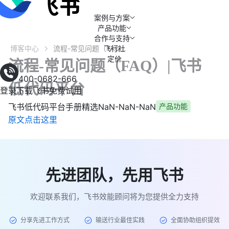
案例与方案
产品功能
合作与支持
博客中心
飞行社
流程-常见问题（FAQ）|飞书低代码平台
定价
流程-常见问题（FAQ）|飞书
400-0682-666
低代码平台
登录
下载飞书
免费试用
飞书低代码平台手册精选
NaN-NaN-NaN
产品功能
原文点击这里
先进团队，先用飞书
欢迎联系我们，飞书效能顾问将为您提供全力支持
分享先进工作方式
输送行业最佳实践
全面协助组织提效