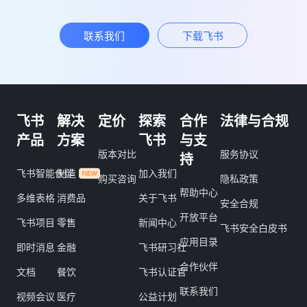
联系我们
下载飞书
飞书
解决
定价
探索
合作
法律与合规
产品
方案
飞书
与支
版本对比
服务协议
持
飞书智能伙伴
制造
加入我们
购买咨询
隐私政策
帮助中心
多维表格
消费品
关于飞书
安全合规
开放平台
飞书项目
零售
新闻中心
飞书安全白皮书
应用目录
即时消息
金融
飞书研习社
合作伙伴
文档
餐饮
飞书认证官
联系我们
视频会议
医疗
公益计划