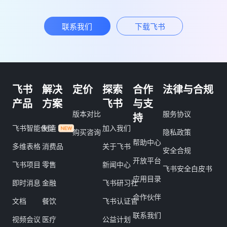
联系我们
下载飞书
飞书
解决
定价
探索
合作
法律与合规
产品
方案
飞书
与支
版本对比
服务协议
持
飞书智能伙伴
制造
加入我们
购买咨询
隐私政策
帮助中心
多维表格
消费品
关于飞书
安全合规
开放平台
飞书项目
零售
新闻中心
飞书安全白皮书
应用目录
即时消息
金融
飞书研习社
合作伙伴
文档
餐饮
飞书认证官
联系我们
视频会议
医疗
公益计划