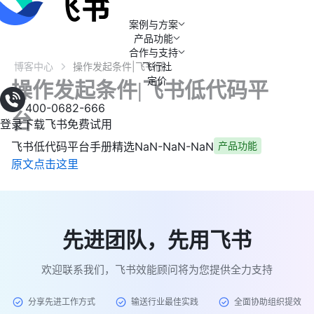
案例与方案
产品功能
合作与支持
博客中心
飞行社
操作发起条件|飞书低代码平台
定价
操作发起条件|飞书低代码平
400-0682-666
台
登录
下载飞书
免费试用
飞书低代码平台手册精选
NaN-NaN-NaN
产品功能
原文点击这里
先进团队，先用飞书
欢迎联系我们，飞书效能顾问将为您提供全力支持
分享先进工作方式
输送行业最佳实践
全面协助组织提效