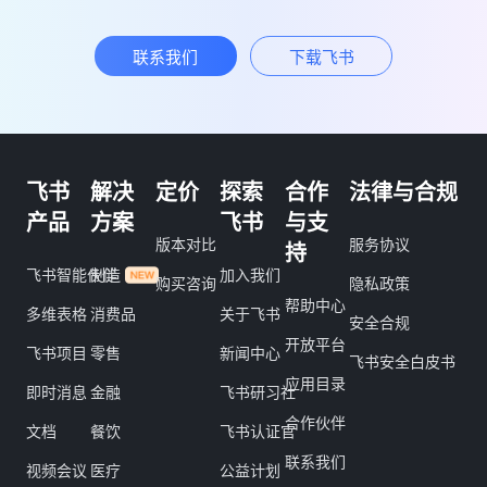
联系我们
下载飞书
飞书
解决
定价
探索
合作
法律与合规
产品
方案
飞书
与支
版本对比
服务协议
持
飞书智能伙伴
制造
加入我们
购买咨询
隐私政策
帮助中心
多维表格
消费品
关于飞书
安全合规
开放平台
飞书项目
零售
新闻中心
飞书安全白皮书
应用目录
即时消息
金融
飞书研习社
合作伙伴
文档
餐饮
飞书认证官
联系我们
视频会议
医疗
公益计划