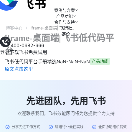
案例与方案
产品功能
合作与支持
博客中心
飞行社
iframe-桌面端|飞书低代码平台
定价
iframe-桌面端|飞书低代码平
400-0682-666
台
登录
下载飞书
免费试用
飞书低代码平台手册精选
NaN-NaN-NaN
产品功能
原文点击这里
先进团队，先用飞书
欢迎联系我们，飞书效能顾问将为您提供全力支持
分享先进工作方式
输送行业最佳实践
全面协助组织提效