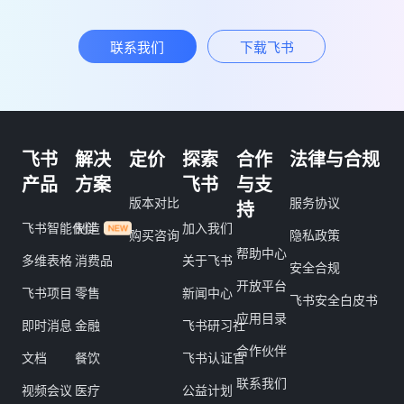
联系我们
下载飞书
飞书
解决
定价
探索
合作
法律与合规
产品
方案
飞书
与支
版本对比
服务协议
持
飞书智能伙伴
制造
加入我们
购买咨询
隐私政策
帮助中心
多维表格
消费品
关于飞书
安全合规
开放平台
飞书项目
零售
新闻中心
飞书安全白皮书
应用目录
即时消息
金融
飞书研习社
合作伙伴
文档
餐饮
飞书认证官
联系我们
视频会议
医疗
公益计划