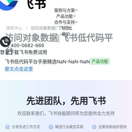
案例与方案
产品功能
合作与支持
博客中心
飞行社
访问对象数据|飞书低代码平台
定价
访问对象数据|飞书低代码平
400-0682-666
台
登录
下载飞书
免费试用
飞书低代码平台手册精选
NaN-NaN-NaN
产品功能
原文点击这里
先进团队，先用飞书
欢迎联系我们，飞书效能顾问将为您提供全力支持
分享先进工作方式
输送行业最佳实践
全面协助组织提效