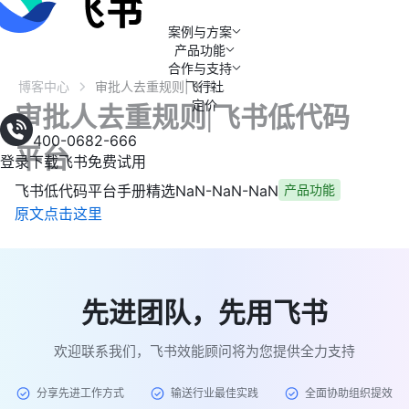
案例与方案
产品功能
合作与支持
博客中心
飞行社
审批人去重规则|飞书低代码平台
定价
审批人去重规则|飞书低代码
400-0682-666
平台
登录
下载飞书
免费试用
飞书低代码平台手册精选
NaN-NaN-NaN
产品功能
原文点击这里
先进团队，先用飞书
欢迎联系我们，飞书效能顾问将为您提供全力支持
分享先进工作方式
输送行业最佳实践
全面协助组织提效