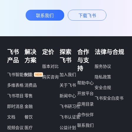
联系我们
下载飞书
飞书
解决
定价
探索
合作
法律与合规
产品
方案
飞书
与支
版本对比
服务协议
持
飞书智能伙伴
制造
加入我们
购买咨询
隐私政策
帮助中心
多维表格
消费品
关于飞书
安全合规
开放平台
飞书项目
零售
新闻中心
飞书安全白皮书
应用目录
即时消息
金融
飞书研习社
合作伙伴
文档
餐饮
飞书认证官
联系我们
视频会议
医疗
公益计划