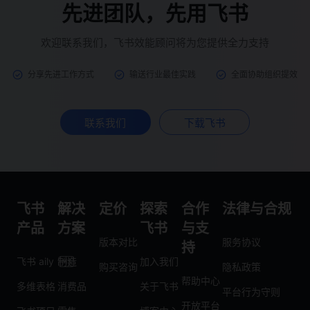
先进团队，先用飞书
欢迎联系我们，飞书效能顾问将为您提供全力支持
分享先进工作方式
输送行业最佳实践
全面协助组织提效
联系我们
下载飞书
飞书
解决
定价
探索
合作
法律与合规
产品
方案
飞书
与支
版本对比
服务协议
持
飞书 aily
制造
加入我们
购买咨询
隐私政策
帮助中心
多维表格
消费品
关于飞书
平台行为守则
开放平台