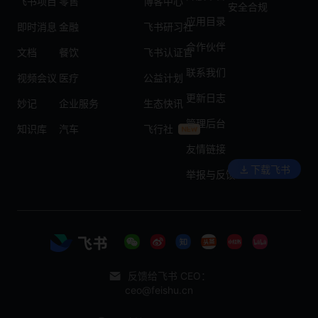
飞书项目
零售
博客中心
安全合规
应用目录
即时消息
金融
飞书研习社
合作伙伴
文档
餐饮
飞书认证官
联系我们
视频会议
医疗
公益计划
更新日志
妙记
企业服务
生态快讯
管理后台
知识库
汽车
飞行社
友情链接
下载飞书
举报与反馈
反馈给飞书 CEO：
ceo@feishu.cn