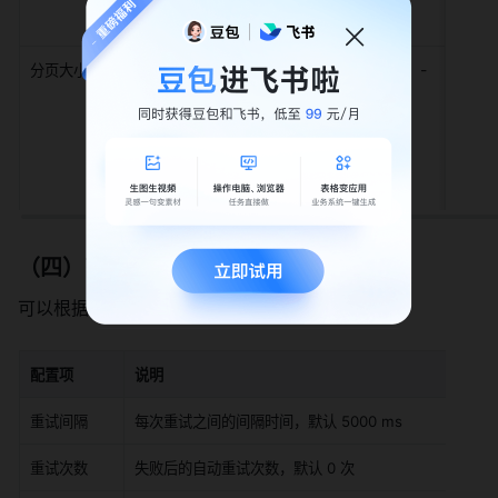
AAA6PZwFmUzSldvTC1yU"
-
分页大小
page_size
示例值
：100
默认值
：100
数据校验规则
：
最大值：100
（四）高级配置
可以根据需要，设置操作执行失败时的重试策略：
配置项
说明
重试间隔
每次重试之间的间隔时间，默认 5000 ms
重试次数
失败后的自动重试次数，默认 0 次