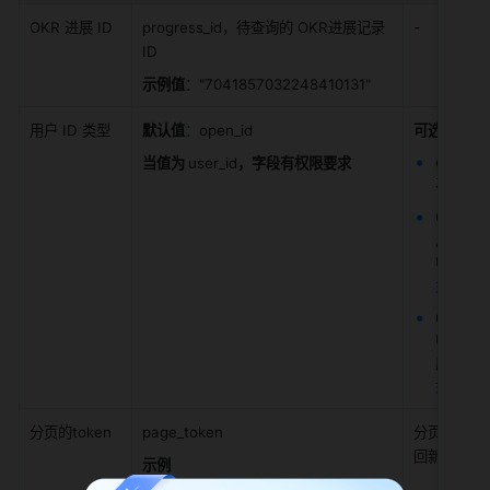
-
OKR 进展 ID
progress_id，待查询的 OKR进展记录 
ID
示例值
："7041857032248410131"
用户
ID
类型
默认值
：open_id
可选值有
：
open
当值为 
user_id
，字段有权限要求
不同。
了
unio
用中的 U
Unio
如何获取 
user
User
应用）中
如何获取 
分页的token
page_token
分页标记，
回新的 pag
示例
值
："nF1ZXJ5VGhlbkZldGNoCgAAA